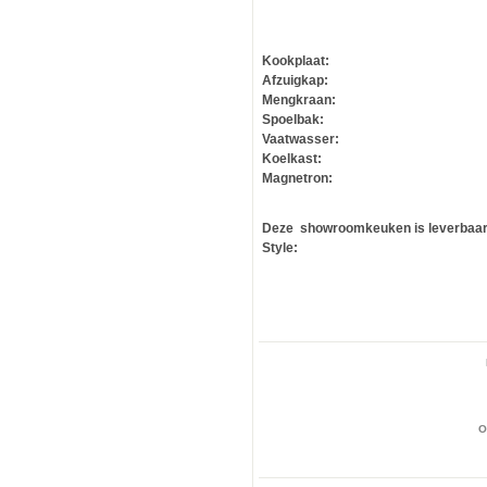
Kookplaat:
Afzuigkap:
Mengkraan:
Spoelbak:
Vaatwasser:
Koelkast:
Magnetron:
Deze showroomkeuken is leverbaa
Style:
O