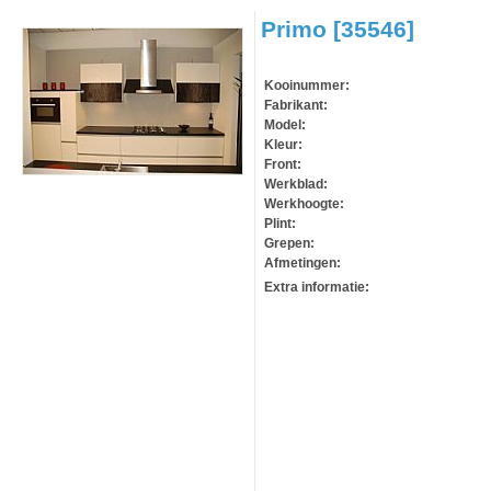
Primo [35546]
Kooinummer:
Fabrikant:
Model:
Kleur:
Front:
Werkblad:
Klik om te vergroten.
Werkhoogte:
Plint:
Grepen:
Afmetingen:
Extra informatie: