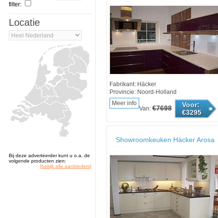
filter:
Locatie
Fabrikant: Häcker
Provincie: Noord-Holland
Meer info
Voor:
€7698
Van:
€3295
Showroomkeuken Häcker Arosa
Bij deze adverteerder kunt u o.a. de
volgende producten zien:
[bekijk alle aanbieders]