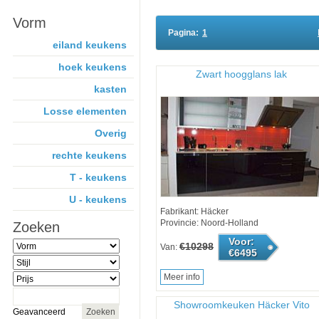
Vorm
Pagina:
1
eiland keukens
hoek keukens
Zwart hoogglans lak
kasten
Losse elementen
Overig
rechte keukens
T - keukens
U - keukens
Fabrikant: Häcker
Provincie: Noord-Holland
Zoeken
Voor:
€10298
Van:
€6495
Meer info
Showroomkeuken Häcker Vito
Geavanceerd