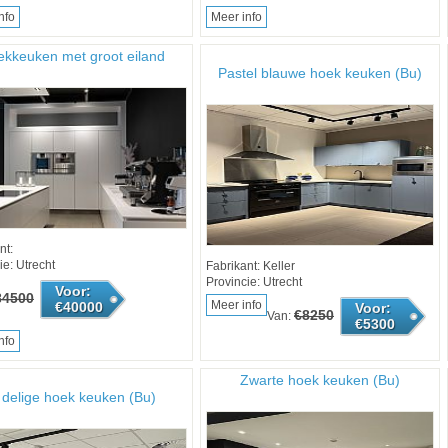
nfo
Meer info
ekkeuken met groot eiland
Pastel blauwe hoek keuken (Bu)
nt:
ie: Utrecht
Fabrikant: Keller
Provincie: Utrecht
Voor:
84500
Meer info
€40000
Voor:
€8250
Van:
€5300
nfo
Zwarte hoek keuken (Bu)
 delige hoek keuken (Bu)