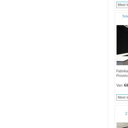
Meer i
ho
Fabrika
Provinc
€
Van:
Meer i
2