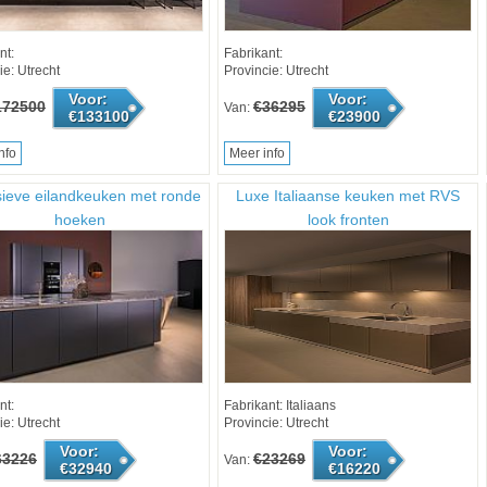
nt:
Fabrikant:
ie: Utrecht
Provincie: Utrecht
Voor:
Voor:
172500
€36295
Van:
€133100
€23900
nfo
Meer info
sieve eilandkeuken met ronde
Luxe Italiaanse keuken met RVS
hoeken
look fronten
nt:
Fabrikant: Italiaans
ie: Utrecht
Provincie: Utrecht
Voor:
Voor:
63226
€23269
Van:
€32940
€16220