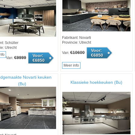
Fabrikant: Novarti
Provincie: Utrecht
nt: Schüller
ie: Utrecht
Voor:
€10600
Van:
nfo
€6850
Voor:
€9999
Van:
€6850
Meer info
dgemaakte Novarti keuken
Klassieke hoekkeuken (Bu)
(Bu)