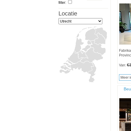
filter:
Locatie
Fabrika
Provinc
€
Van:
Meer i
Beu