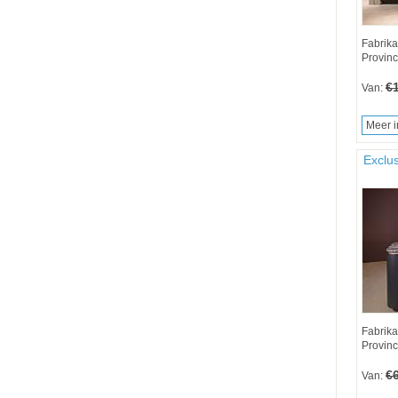
Fabrika
Provinc
€
Van:
Meer i
Exclu
Fabrika
Provinc
€
Van: