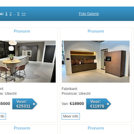
na:
1
2
...
5
>>
Foto Galerie
Pronorm
Pronorm
nt:
Fabrikant:
ie: Utrecht
Provincie: Utrecht
Voor:
Voor:
35000
€18900
Van:
€25311
€11976
nfo
Meer info
Pronorm
Pronorm