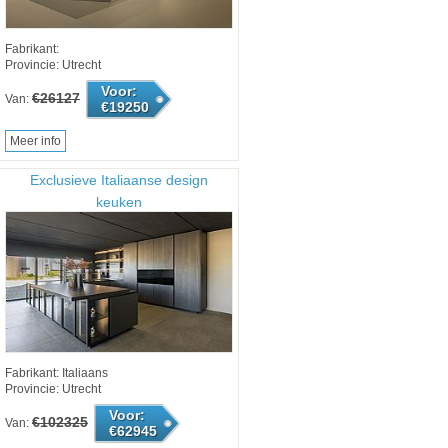
Fabrikant:
Provincie: Utrecht
Voor:
€26127
Van:
€19250
Meer info
Exclusieve Italiaanse design
keuken
Fabrikant: Italiaans
Provincie: Utrecht
Voor:
€102325
Van:
€62945