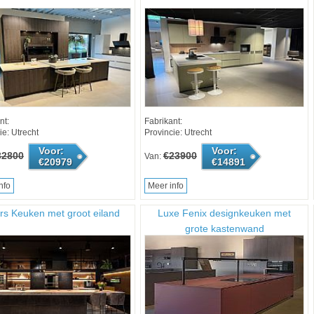
nt:
Fabrikant:
ie: Utrecht
Provincie: Utrecht
Voor:
Voor:
32800
€23900
Van:
€20979
€14891
nfo
Meer info
rs Keuken met groot eiland
Luxe Fenix designkeuken met
grote kastenwand