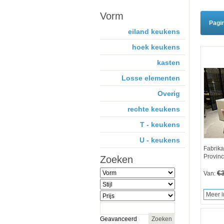
Vorm
Pagi
eiland keukens
hoek keukens
kasten
Losse elementen
Overig
rechte keukens
T - keukens
U - keukens
Fabrika
Provinc
Zoeken
€
Van:
Meer i
Geavanceerd