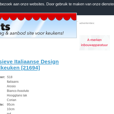
n bezoek aan onze websites. Door gebruik te maken van onze dienste
Home
|
Voorwaarden
|
Contact
|
Favorieten
advertenties:
sieve Italiaanse Design
dkeuken [21694]
mer:
S18
:
Italiaans
Arosio
Bianco Assoluto
Hoogglans lak
:
Corian
te:
95cm
10cm
nvt