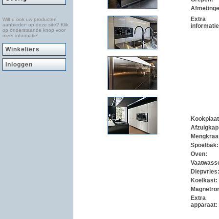
Afmeting
Extra
Wilt u ook uw producten
aanbieden op deze site? Klik
informatie
op onderstaande knop voor
meer informatie!
Winkeliers
Inloggen
Kookplaa
Afzuigkap
Mengkraa
Spoelbak
Oven:
Vaatwass
Diepvries
Koelkast:
Magnetro
Extra
apparaat: