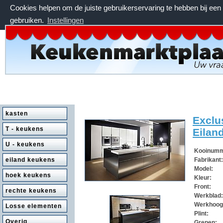
Cookies helpen om de juiste gebruikerservaring te hebben bij ee
gebruiken.
Instellingen
zondag 9 augustus 2026, 11:09 uur
kasten
Exclu
T - keukens
Eilan
U - keukens
Kooinum
eiland keukens
Fabrikant
Model:
hoek keukens
Kleur:
Klik om te vergroten.
Front:
rechte keukens
Werkblad
Werkhoog
Losse elementen
Plint:
Overig
Grepen: